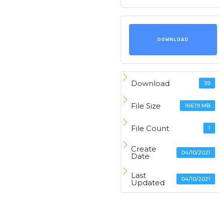
DOWNLOAD
Download
39
File Size
166.19 MB
File Count
1
Create
04/10/2021
Date
Last
04/10/2021
Updated