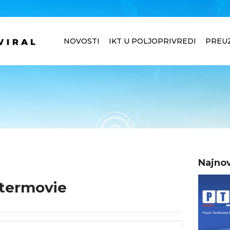
NOVOSTI
IKT U POLJOPRIVREDI
PREU
Najnov
ftermovie