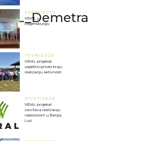
2BL_Demetra
20/09/2023
VIRAL u
Regensburgu
17/08/2023
VIRAL projekat
uspešno priveo kraju
realizaciju aktivnosti
07/07/2023
VIRAL projekat
završava realizaciju
radionicom u Banjoj
Luci