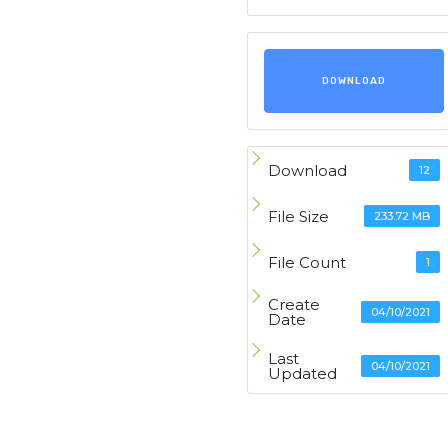
DOWNLOAD
Download
12
File Size
233.72 MB
File Count
1
Create
04/10/2021
Date
Last
04/10/2021
Updated