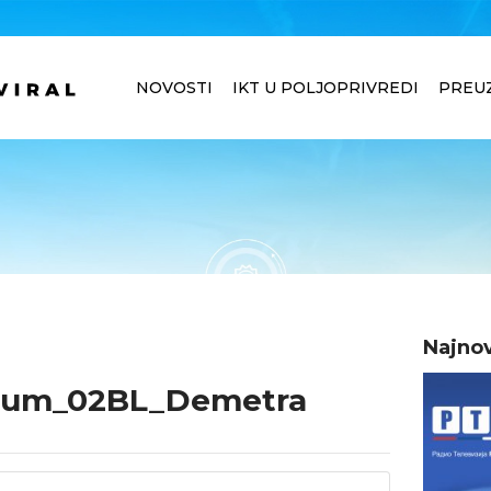
NOVOSTI
IKT U POLJOPRIVREDI
PREU
Najnov
ium_02BL_Demetra