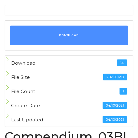
DOWNLOAD
Download
14
File Size
282.56 MB
File Count
1
Create Date
04/10/2021
Last Updated
04/10/2021
Compendium_03BL_F