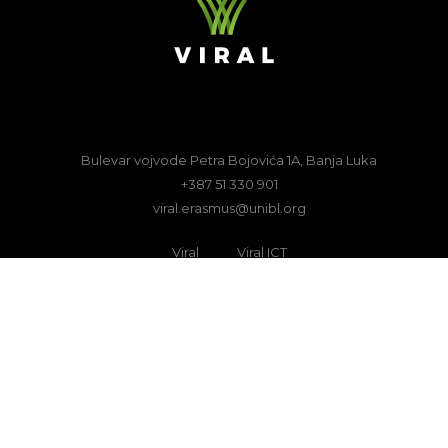
Bulevar vojvode Petra Bojovića 1A, Banja Luka
+387 51 330 901
viral.erasmus@unibl.org
Viral
Viral ICT
Podrška Evropske komisije izradi ove web stranice ne predstavlja podršku
sadržaju koji odražava samo stavove autora i Komisija ne može biti odgovorna za
upotrebu sadržanih informacija. Projekt VIRAL je finansiran kroz program
Erasmus+ sredstvima Evropske Unije.