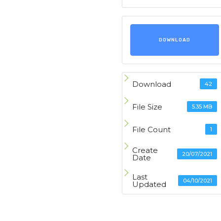
DOWNLOAD
Download
42
File Size
5.35 MB
File Count
1
Create
20/07/2021
Date
Last
04/10/2021
Updated