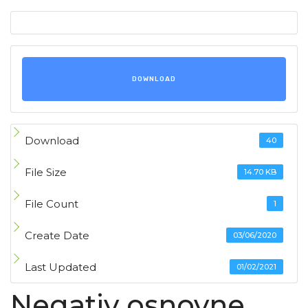
DOWNLOAD
Download
40
File Size
14.70 KB
File Count
1
Create Date
03/06/2020
Last Updated
01/02/2021
Negativ osnovne