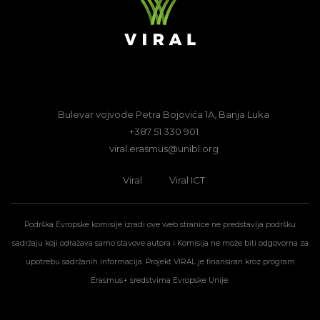
Bulevar vojvode Petra Bojovića 1A, Banja Luka
+387 51 330 901
viral.erasmus@unibl.org
Viral
Viral ICT
Podrška Evropske komisije izradi ove web stranice ne predstavlja podršku
sadržaju koji odražava samo stavove autora i Komisija ne može biti odgovorna za
upotrebu sadržanih informacija. Projekt VIRAL je finansiran kroz program
Erasmus+ sredstvima Evropske Unije.