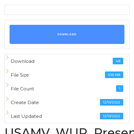
DOWNLOAD
Download
48
File Size
5.55 MB
File Count
1
Create Date
12/10/2022
Last Updated
12/10/2022
USAMV_WUR_Present