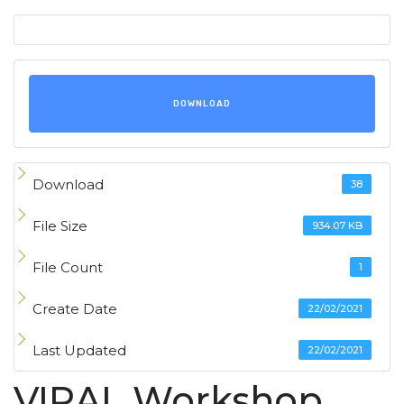
DOWNLOAD
Download
38
File Size
934.07 KB
File Count
1
Create Date
22/02/2021
Last Updated
22/02/2021
VIRAL Workshop