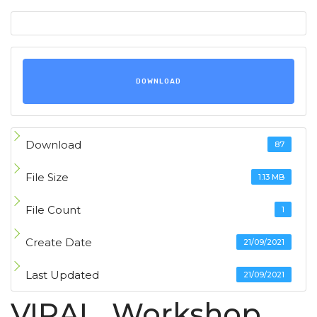
DOWNLOAD
Download
87
File Size
1.13 MB
File Count
1
Create Date
21/09/2021
Last Updated
21/09/2021
VIRAL_Workshop