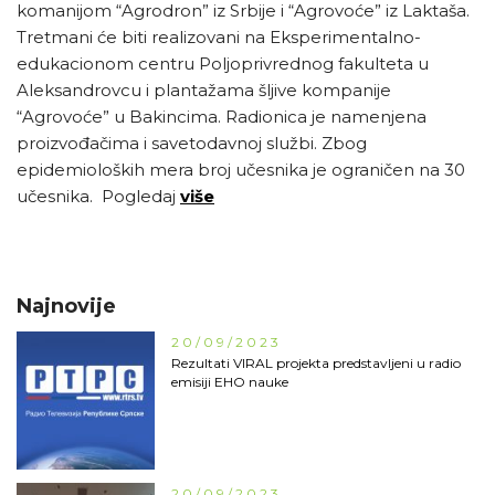
komanijom “Agrodron” iz Srbije i “Agrovoće” iz Laktaša.
Tretmani će biti realizovani na Eksperimentalno-
edukacionom centru Poljoprivrednog fakulteta u
Aleksandrovcu i plantažama šljive kompanije
“Agrovoće” u Bakincima. Radionica je namenjena
proizvođačima i savetodavnoj službi. Zbog
epidemioloških mera broj učesnika je ograničen na 30
učesnika. Pogledaj
više
Najnovije
20/09/2023
Rezultati VIRAL projekta predstavljeni u radio
emisiji EHO nauke
20/09/2023