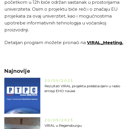
početkom u 12h biće održan sastanak u prostorijama
univerziteta. Osim o projektu biće reči i o značaju EU
projekata za ovaj univerzitet, kao i mogućnostima
upotrebe informativnih tehnologija u voćarskoj
proizvodnji.
Detaljan program možete pronaći na
VIRAL_Meeting.
Najnovije
20/09/2023
Rezultati VIRAL projekta predstavljeni u radio
emisiji EHO nauke
20/09/2023
VIRAL u Regensburgu