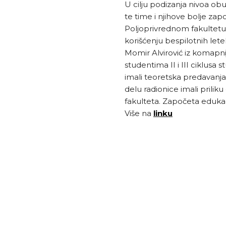
U cilju podizanja nivoa ob
te time i njihove bolje zap
Poljoprivrednom fakultetu 
korišćenju bespilotnih let
Momir Alvirović iz komapni
studentima II i III ciklusa 
imali teoretska predavanj
delu radionice imali prili
fakulteta. Započeta edukac
Više na
linku