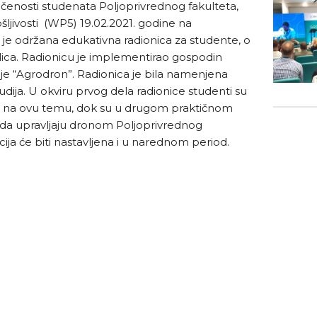
učenosti studenata Poljoprivrednog fakulteta,
ošljivosti (WP5) 19.02.2021. godine na
je održana edukativna radionica za studente, o
elica. Radionicu je implementirao gospodin
je “Agrodron”. Radionica je bila namenjena
studija. U okviru prvog dela radionice studenti su
a na ovu temu, dok su u drugom praktičnom
ku da upravljaju dronom Poljoprivrednog
ija će biti nastavljena i u narednom period.