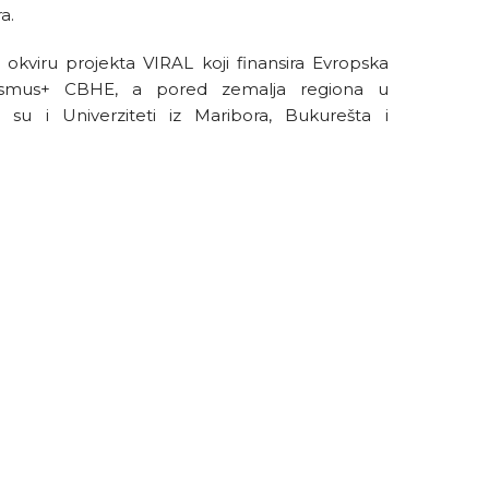
a.
 okviru projekta VIRAL koji finansira Evropska
asmus+ CBHE, a pored zemalja regiona u
su i Univerziteti iz Maribora, Bukurešta i