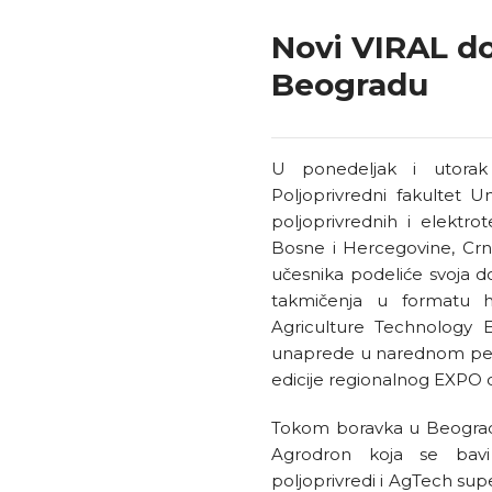
Novi VIRAL do
Beogradu
U ponedeljak i utorak 
Poljoprivredni fakultet 
poljoprivrednih i elektro
Bosne i Hercegovine, Crn
učesnika podeliće svoja d
takmičenja u formatu ha
Agriculture Technology 
unaprede u narednom peri
edicije regionalnog EXPO d
Tokom boravka u Beogradu
Agrodron koja se bav
poljoprivredi i AgTech supe