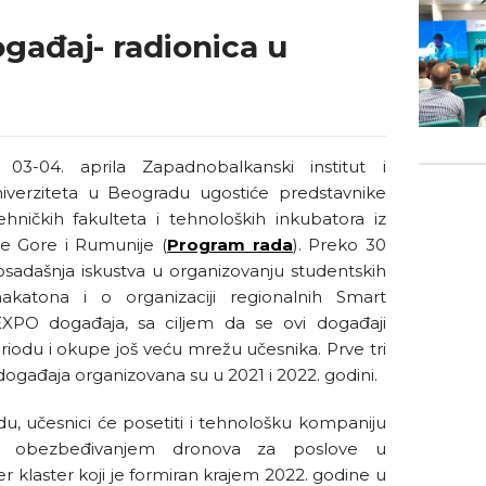
gađaj- radionica u
03-04. aprila Zapadnobalkanski institut i
Univerziteta u Beogradu ugostiće predstavnike
tehničkih fakulteta i tehnoloških inkubatora iz
e Gore i Rumunije (
Program rada
). Preko 30
osadašnja iskustva u organizovanju studentskih
katona i o organizaciji regionalnih Smart
EXPO događaja, sa ciljem da se ovi događaji
odu i okupe još veću mrežu učesnika. Prve tri
ogađaja organizovana su u 2021 i 2022. godini.
, učesnici će posetiti i tehnološku kompaniju
i obezbeđivanjem dronova za poslove u
r klaster koji je formiran krajem 2022. godine u