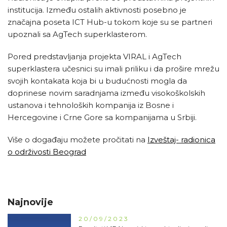
institucija. Između ostalih aktivnosti posebno je
značajna poseta ICT Hub-u tokom koje su se partneri
upoznali sa AgTech superklasterom.
Pored predstavljanja projekta VIRAL i AgTech
superklastera učesnici su imali priliku i da prošire mrežu
svojih kontakata koja bi u budućnosti mogla da
doprinese novim saradnjama između visokoškolskih
ustanova i tehnoloških kompanija iz Bosne i
Hercegovine i Crne Gore sa kompanijama u Srbiji.
Više o događaju možete pročitati na
Izveštaj- radionica
o održivosti Beograd
Najnovije
20/09/2023