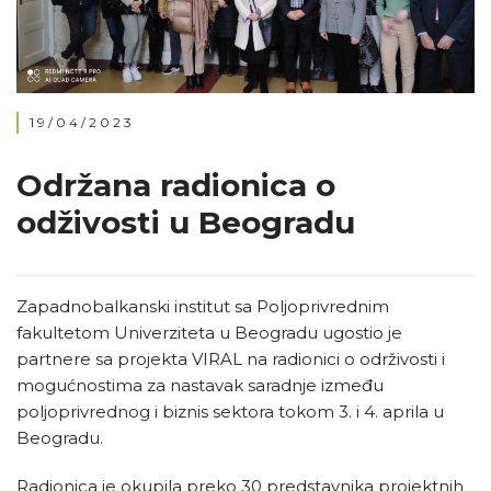
19/04/2023
Održana radionica o
odživosti u Beogradu
Zapadnobalkanski institut sa Poljoprivrednim
fakultetom Univerziteta u Beogradu ugostio je
partnere sa projekta VIRAL na radionici o održivosti i
mogućnostima za nastavak saradnje između
poljoprivrednog i biznis sektora tokom 3. i 4. aprila u
Beogradu.
Radionica je okupila preko 30 predstavnika projektnih