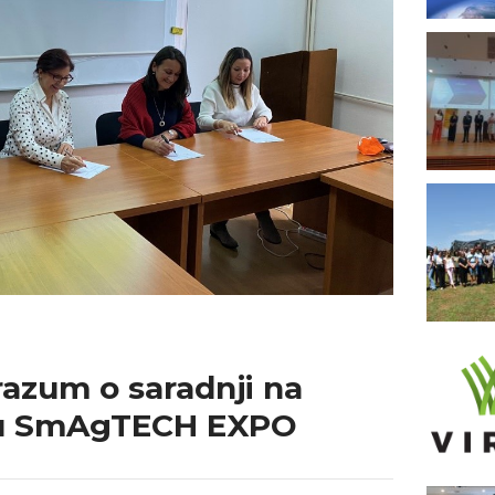
azum o saradnji na
ju SmAgTECH EXPO