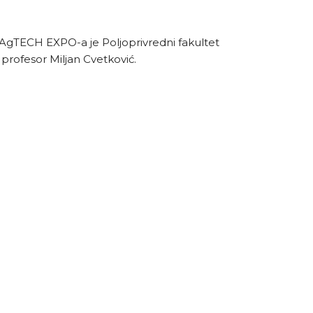
mAgTECH EXPO-a je Poljoprivredni fakultet
i profesor Miljan Cvetković.