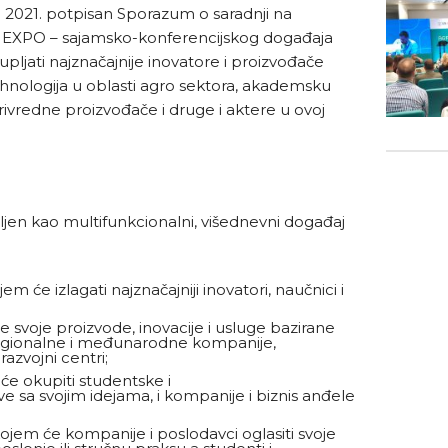
a 2021. potpisan Sporazum o saradnji na
EXPO – sajamsko-konferencijskog događaja
pljati najznačajnije inovatore i proizvođače
tehnologija u oblasti agro sektora, akademsku
rivredne proizvođače i druge i aktere u ovoj
n kao multifunkcionalni, višednevni događaj
m će izlagati najznačajniji inovatori, naučnici i
 svoje proizvode, inovacije i usluge bazirane
regionalne i međunarodne kompanije,
-razvojni centri;
 će okupiti studentske i
e sa svojim idejama, i kompanije i biznis anđele
ojem će kompanije i poslodavci oglasiti svoje