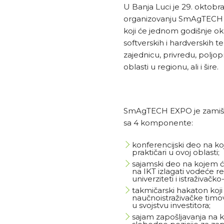
U Banja Luci je 29. oktobr
organizovanju SmAgTECH 
koji će jednom godišnje oku
softverskih i hardverskih 
zajednicu, privredu, poljop
oblasti u regionu, ali i šire.
SmAgTECH EXPO je zamišlje
sa 4 komponente:
konferencijski deo na koje
praktičari u ovoj oblasti;
sajamski deo na kojem će
na IKT izlagati vodeće 
univerziteti i istraživačko
takmičarski hakaton koji
naučnoistraživačke timov
u svojstvu investitora;
sajam zapošljavanja na k