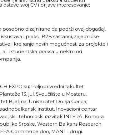
slenje ili stručnu praksu a studenti i
 ostave svoj CV i prijave interesovanje;
 posebno dizajnirane da podrži ovaj događaj,
kustava i praksi, B2B sastanci, zajedničke
jative i kreiranje novih mogućnosti za projekte i
, ali i studentska praksa u nekim od
ompanija.
 EXPO su: Poljoprivredni fakultet
Plantaže 13. jul, Sveučilište u Mostaru,
itet Bijeljina, Univerzitet Donja Gorica,
padnobalkanski institut, Inovacioni centar
vacijski i tehnološki razvitak INTERA, Komora
epublike Srpske, Western Balkans Research
FFA Commerce doo, MANT i drugi.