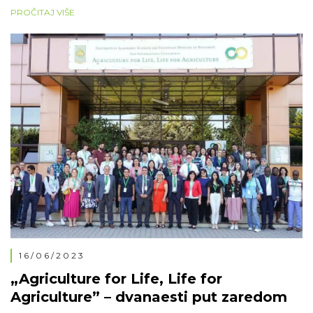
fakulteta u Banja Luci. Mr Šipka je bio učesnik panela:
PROČITAJ VIŠE
Razvoj digitalizacije poljoprivredne industrije: uloga
nauke, istraživanja i projekata, dok je kolega Nikolić
predstavio aktivnosti […]
16/06/2023
„Agriculture for Life, Life for
Agriculture” – dvanaesti put zaredom