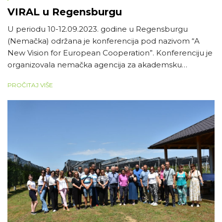
VIRAL u Regensburgu
U periodu 10-12.09.2023. godine u Regensburgu
(Nemačka) održana je konferencija pod nazivom “A
New Vision for European Cooperation”. Konferenciju je
organizovala nemačka agencija za akademsku
razmenu (DAAD German Academic Exchange
PROČITAJ VIŠE
Service). Konferenciji je prisustvovalo više od 100
učesnika iz preko deset zemalja. Cilj konferencije je bio
razmena stečenih iskustava u dosadašnjoj realizaciji
projekata iz poziva […]