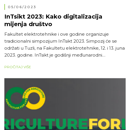
05/06/2023
InTsikt 2023: Kako digitalizacija
mijenja društvo
Fakultet elektrotehnike i ove godine organizuje
tradicionalni simpozijum InTsikt 2023. Simpozij će se
održati u Tuzli, na Fakultetu elektrotehnike, 12. i 13. juna
2023. godine. InTsikt je godišnji međunarodni
simpozijum, sa dugom tradicijom, na kojem industrija,
PROČITAJ VIŠE
akademska zajednica i vladine institucije razmjenjuju
znanja i iskustva u oblasti informacionih i
komunikacionih tehnologija. Simpozij tradicionalno
organizuju Fakultet elektrotehnike […]