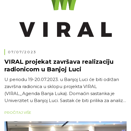
07/07/2023
VIRAL projekat završava realizaciju
radionicom u Banjoj Luci
U periodu 19-20.07.2023. u Banjoj Luci će biti održan
završna radionica u sklopu projekta VIRAL
(VIRAL_Agenda Banja Luka). Domaćin sastanka je
Univerzitet u Banjoj Luci. Sastak će biti prilika za analizu
ostvarenih rezultata na projektu, kao i razgovor o
PROČITAJ VIŠE
budućim zajedničkim aktivnostima u ovom sektoru. U
prvi plan radionice biće mladi saradnici koji se aktivno
[…]