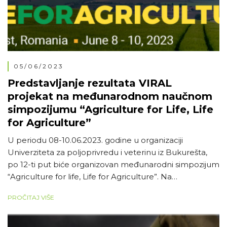
05/06/2023
Predstavljanje rezultata VIRAL
projekat na međunarodnom naučnom
simpozijumu “Agriculture for Life, Life
for Agriculture”
U periodu 08-10.06.2023. godine u organizaciji
Univerziteta za poljoprivredu i veterinu iz Bukurešta,
po 12-ti put biće organizovan međunarodni simpozijum
“Agriculture for life, Life for Agriculture”. Na
simpozijumu se očekuje veliki broj istraživača iz Evrope i
PROČITAJ VIŠE
Azije. U okviru programa (link) u sekciji za hortikulturu
kao uvodno predavanje (link) biće prezentovan rad
pod nazivom “DIGITAL TECHNOLOGY […]