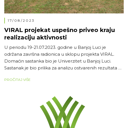
17/08/2023
VIRAL projekat uspešno priveo kraju
realizaciju aktivnosti
U periodu 19-21.07.2023. godine u Banjoj Luci je
održana završna radionica u sklopu projekta VIRAL.
Domaćin sastanka bio je Univerzitet u Banjoj Luci.
Sastanak je bio prilika za analizu ostvarenih rezultata na
projektu, kao i razgovor o budućim zajedničkim
PROČITAJ VIŠE
aktivnostima u ovom sektoru. Učesnike radionice je na
početku pozdravila prorektor za međunarodnu i
međuuniverzitetsku saradnju […]