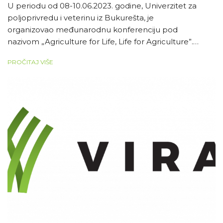
U periodu od 08-10.06.2023. godine, Univerzitet za
poljoprivredu i veterinu iz Bukurešta, je
organizovao međunarodnu konferenciju pod
nazivom „Agriculture for Life, Life for Agriculture”.
Konferencija se održava 12. put zaredom. Ove godine,
PROČITAJ VIŠE
učešće na konferenciji je uzeo i coordinator projekta
VIRAL prof.dr Miljan Cvetković. Profesor Cvetković je
kao predavač po pozivu u okviru sekcije za
Hortikulturu, prezentovao rad pod nazivom “Digital
technologies integration in modern orchards –
opportunities and challenges”. Rad […]